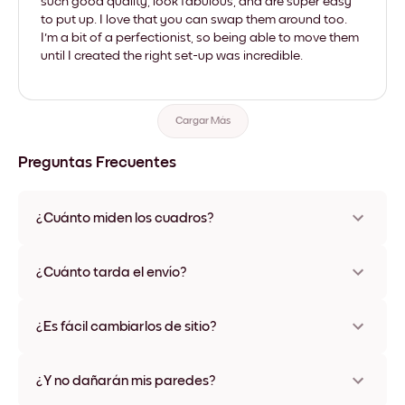
such good quality, look fabulous, and are super easy
to put up. I love that you can swap them around too.
I'm a bit of a perfectionist, so being able to move them
until I created the right set-up was incredible.
Cargar Más
Preguntas Frecuentes
¿Cuánto miden los cuadros?
Los tamaños varían de 21x28 cm a 56x112 cm. Disponible en
varios materiales y colores de marco, incluidas opciones sin
¿Cuánto tarda el envío?
marco y con lienzo.
Una semana, más o menos. Hay opciones de envío exprés
disponibles en algunos países. Te enviaremos un número de
¿Es fácil cambiarlos de sitio?
seguimiento después de tu compra
¡Superfácil! Están diseñados para moverse varias veces sin
ningún daño
¿Y no dañarán mis paredes?