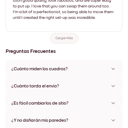
such good quality, look fabulous, and are super easy
to put up. I love that you can swap them around too.
I'm a bit of a perfectionist, so being able to move them
until I created the right set-up was incredible.
Cargar Más
Preguntas Frecuentes
¿Cuánto miden los cuadros?
Los tamaños varían de 21x28 cm a 56x112 cm. Disponible en
varios materiales y colores de marco, incluidas opciones sin
¿Cuánto tarda el envío?
marco y con lienzo.
Una semana, más o menos. Hay opciones de envío exprés
disponibles en algunos países. Te enviaremos un número de
¿Es fácil cambiarlos de sitio?
seguimiento después de tu compra
¡Superfácil! Están diseñados para moverse varias veces sin
ningún daño
¿Y no dañarán mis paredes?