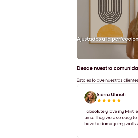
Ajustados a la perfecció
Desde nuestra comunid
Esto es lo que nuestros client
Sierra Uhrich
I absolutely love my Mixti
time. They were so easy to 
have to damage my walls wi