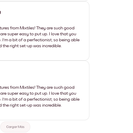
y
tures from Mixtiles! They are such good
 are super easy to put up. I love that you
'm a bit of a perfectionist, so being able
d the right set-up was incredible.
tures from Mixtiles! They are such good
 are super easy to put up. I love that you
'm a bit of a perfectionist, so being able
d the right set-up was incredible.
Cargar Más