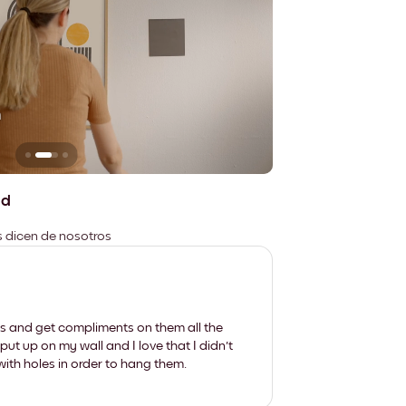
n
No deja marcas
ad
es dicen de nosotros
les and get compliments on them all the
put up on my wall and I love that I didn't
th holes in order to hang them.