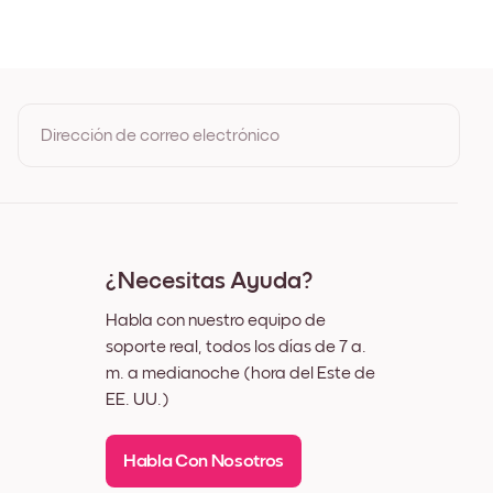
Dirección de correo electrónico
Al registrarte, aceptas los Términos de uso y la Política de
privacidad de Mixtiles
¿Necesitas Ayuda?
Habla con nuestro equipo de
soporte real, todos los días de 7 a.
m. a medianoche (hora del Este de
EE. UU.)
Habla Con Nosotros