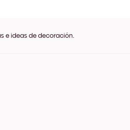
Colors Negro
Colors Blanco
Colors Madera de Roble
Colors Ancho Negro
Colors Ancho Blanco
Colors Ancho Nuez
as e ideas de decoración.
Colors Lienzo