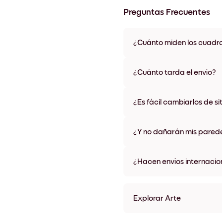
Preguntas Frecuentes
¿Cuánto miden los cuadr
Los tamaños varían de 21x28 
materiales y colores de marco,
¿Cuánto tarda el envío?
Una semana, más o menos. Hay
algunos países. Te enviaremo
¿Es fácil cambiarlos de si
compra
¡Superfácil! Están diseñados 
¿Y no dañarán mis pared
No, sin daños
¿Hacen envíos internacio
¡Sí, a la mayoría de los países
Explorar Arte
Colors Sin marco