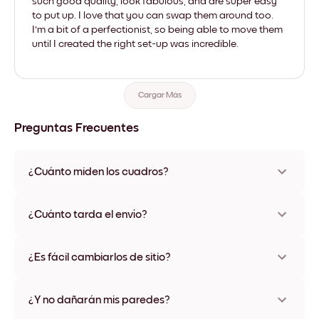
such good quality, look fabulous, and are super easy
to put up. I love that you can swap them around too.
I'm a bit of a perfectionist, so being able to move them
until I created the right set-up was incredible.
Cargar Más
Preguntas Frecuentes
¿Cuánto miden los cuadros?
Los tamaños varían de 21x28 cm a 56x112 cm. Disponible en
varios materiales y colores de marco, incluidas opciones sin
¿Cuánto tarda el envío?
marco y con lienzo.
Una semana, más o menos. Hay opciones de envío exprés
disponibles en algunos países. Te enviaremos un número de
¿Es fácil cambiarlos de sitio?
seguimiento después de tu compra
¡Superfácil! Están diseñados para moverse varias veces sin
ningún daño
¿Y no dañarán mis paredes?