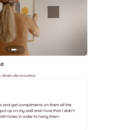
n
No deja marcas
ad
es dicen de nosotros
les and get compliments on them all the
put up on my wall and I love that I didn't
th holes in order to hang them.