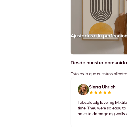
Ajustados a la perfecció
Desde nuestra comunid
Esto es lo que nuestros client
Sierra Uhrich
I absolutely love my Mixti
time. They were so easy to 
have to damage my walls wi