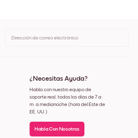
 Roble
gro
nco
ez
Dirección de correo electrónico
Al registrarte, aceptas los Términos de uso y la Política de
privacidad de Mixtiles
¿Necesitas Ayuda?
Habla con nuestro equipo de
soporte real, todos los días de 7 a.
m. a medianoche (hora del Este de
EE. UU.)
Habla Con Nosotros