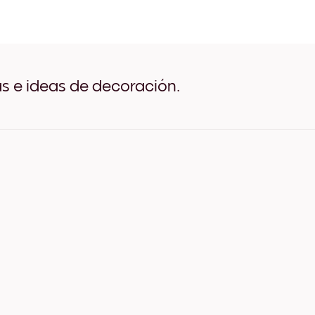
Golden Hallway Negro
Golden Hallway Blanco
Golden Hallway Madera de
Golden Hallway Ancho Ne
Golden Hallway Ancho Bla
Golden Hallway Ancho Nu
as e ideas de decoración.
Golden Hallway Lienzo