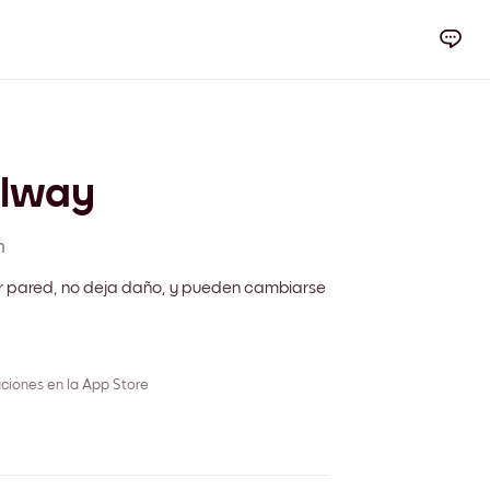
llway
m
r pared, no deja daño, y pueden cambiarse
ciones en la App Store