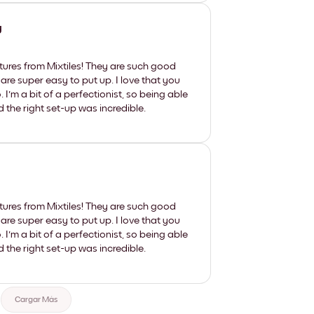
y
tures from Mixtiles! They are such good
 are super easy to put up. I love that you
'm a bit of a perfectionist, so being able
d the right set-up was incredible.
tures from Mixtiles! They are such good
 are super easy to put up. I love that you
'm a bit of a perfectionist, so being able
d the right set-up was incredible.
Cargar Más