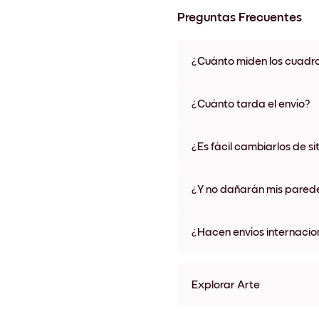
Preguntas Frecuentes
¿Cuánto miden los cuadr
Los tamaños varían de 21x28 
materiales y colores de marco,
¿Cuánto tarda el envío?
Una semana, más o menos. Hay
algunos países. Te enviaremo
¿Es fácil cambiarlos de si
compra
¡Superfácil! Están diseñados 
¿Y no dañarán mis pared
No, sin daños
¿Hacen envíos internacio
¡Sí, a la mayoría de los países
Explorar Arte
Golden Hallway Sin marco