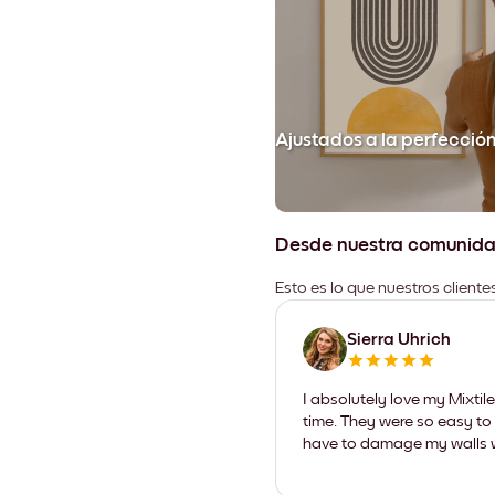
Ajustados a la perfecció
Desde nuestra comunid
Esto es lo que nuestros client
Sierra Uhrich
I absolutely love my Mixti
time. They were so easy to 
have to damage my walls wi