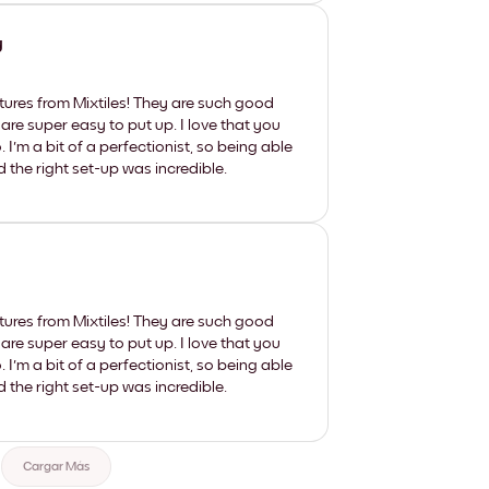
y
tures from Mixtiles! They are such good
 are super easy to put up. I love that you
'm a bit of a perfectionist, so being able
d the right set-up was incredible.
tures from Mixtiles! They are such good
 are super easy to put up. I love that you
'm a bit of a perfectionist, so being able
d the right set-up was incredible.
Cargar Más