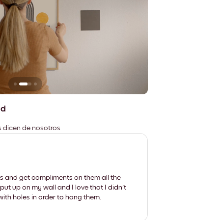
n
No deja marcas
ad
es dicen de nosotros
les and get compliments on them all the
put up on my wall and I love that I didn't
th holes in order to hang them.