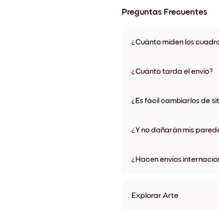
Preguntas Frecuentes
¿Cuánto miden los cuadr
Los tamaños varían de 21x28 
materiales y colores de marco,
¿Cuánto tarda el envío?
Una semana, más o menos. Hay
algunos países. Te enviaremo
¿Es fácil cambiarlos de si
compra
¡Superfácil! Están diseñados 
¿Y no dañarán mis pared
No, sin daños
¿Hacen envíos internacio
¡Sí, a la mayoría de los países
Explorar Arte
Pastel Garden No.2 Sin ma