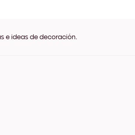
Pastel Garden No.2 Negro
Pastel Garden No.2 Blanco
Pastel Garden No.2 Madera
Pastel Garden No.2 Ancho
Pastel Garden No.2 Ancho
Pastel Garden No.2 Ancho
as e ideas de decoración.
Pastel Garden No.2 Lienzo