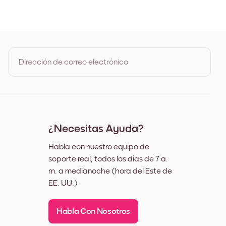
 de Roble
 Negro
 Blanco
 Nuez
Dirección de correo electrónico
Al registrarte, aceptas los Términos de uso y la Política de
privacidad de Mixtiles
¿Necesitas Ayuda?
Habla con nuestro equipo de
soporte real, todos los días de 7 a.
m. a medianoche (hora del Este de
EE. UU.)
Habla Con Nosotros