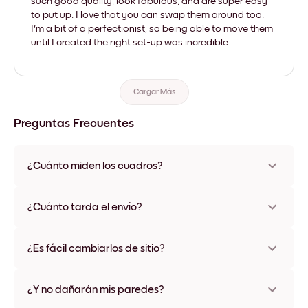
such good quality, look fabulous, and are super easy
to put up. I love that you can swap them around too.
I'm a bit of a perfectionist, so being able to move them
until I created the right set-up was incredible.
Cargar Más
Preguntas Frecuentes
¿Cuánto miden los cuadros?
Los tamaños varían de 21x28 cm a 56x112 cm. Disponible en
varios materiales y colores de marco, incluidas opciones sin
¿Cuánto tarda el envío?
marco y con lienzo.
Una semana, más o menos. Hay opciones de envío exprés
disponibles en algunos países. Te enviaremos un número de
¿Es fácil cambiarlos de sitio?
seguimiento después de tu compra
¡Superfácil! Están diseñados para moverse varias veces sin
ningún daño
¿Y no dañarán mis paredes?