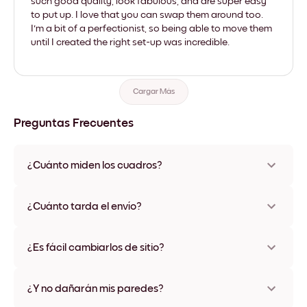
such good quality, look fabulous, and are super easy
to put up. I love that you can swap them around too.
I'm a bit of a perfectionist, so being able to move them
until I created the right set-up was incredible.
Cargar Más
Preguntas Frecuentes
¿Cuánto miden los cuadros?
Los tamaños varían de 21x28 cm a 56x112 cm. Disponible en
varios materiales y colores de marco, incluidas opciones sin
¿Cuánto tarda el envío?
marco y con lienzo.
Una semana, más o menos. Hay opciones de envío exprés
disponibles en algunos países. Te enviaremos un número de
¿Es fácil cambiarlos de sitio?
seguimiento después de tu compra
¡Superfácil! Están diseñados para moverse varias veces sin
ningún daño
¿Y no dañarán mis paredes?