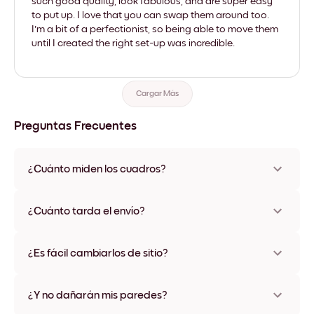
such good quality, look fabulous, and are super easy
to put up. I love that you can swap them around too.
I'm a bit of a perfectionist, so being able to move them
until I created the right set-up was incredible.
Cargar Más
Preguntas Frecuentes
¿Cuánto miden los cuadros?
Los tamaños varían de 21x28 cm a 56x112 cm. Disponible en
varios materiales y colores de marco, incluidas opciones sin
¿Cuánto tarda el envío?
marco y con lienzo.
Una semana, más o menos. Hay opciones de envío exprés
disponibles en algunos países. Te enviaremos un número de
¿Es fácil cambiarlos de sitio?
seguimiento después de tu compra
¡Superfácil! Están diseñados para moverse varias veces sin
ningún daño
¿Y no dañarán mis paredes?