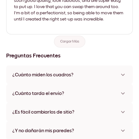
such good quality, look fabulous, and are super easy
to put up. I love that you can swap them around too.
I'm a bit of a perfectionist, so being able to move them
until I created the right set-up was incredible.
Cargar Más
Preguntas Frecuentes
¿Cuánto miden los cuadros?
Los tamaños varían de 21x28 cm a 56x112 cm. Disponible en
varios materiales y colores de marco, incluidas opciones sin
¿Cuánto tarda el envío?
marco y con lienzo.
Una semana, más o menos. Hay opciones de envío exprés
disponibles en algunos países. Te enviaremos un número de
¿Es fácil cambiarlos de sitio?
seguimiento después de tu compra
¡Superfácil! Están diseñados para moverse varias veces sin
ningún daño
¿Y no dañarán mis paredes?