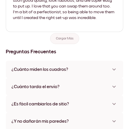
such good quality, look fabulous, and are super easy
to put up. I love that you can swap them around too.
I'm a bit of a perfectionist, so being able to move them
until I created the right set-up was incredible.
Cargar Más
Preguntas Frecuentes
¿Cuánto miden los cuadros?
Los tamaños varían de 21x28 cm a 56x112 cm. Disponible en
varios materiales y colores de marco, incluidas opciones sin
¿Cuánto tarda el envío?
marco y con lienzo.
Una semana, más o menos. Hay opciones de envío exprés
disponibles en algunos países. Te enviaremos un número de
¿Es fácil cambiarlos de sitio?
seguimiento después de tu compra
¡Superfácil! Están diseñados para moverse varias veces sin
ningún daño
¿Y no dañarán mis paredes?