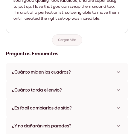
such good quality, look fabulous, and are super easy
to put up. I love that you can swap them around too.
I'm a bit of a perfectionist, so being able to move them
until I created the right set-up was incredible.
Cargar Más
Preguntas Frecuentes
¿Cuánto miden los cuadros?
Los tamaños varían de 21x28 cm a 56x112 cm. Disponible en
varios materiales y colores de marco, incluidas opciones sin
¿Cuánto tarda el envío?
marco y con lienzo.
Una semana, más o menos. Hay opciones de envío exprés
disponibles en algunos países. Te enviaremos un número de
¿Es fácil cambiarlos de sitio?
seguimiento después de tu compra
¡Superfácil! Están diseñados para moverse varias veces sin
ningún daño
¿Y no dañarán mis paredes?