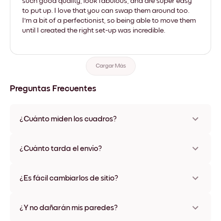
such good quality, look fabulous, and are super easy
to put up. I love that you can swap them around too.
I'm a bit of a perfectionist, so being able to move them
until I created the right set-up was incredible.
Cargar Más
Preguntas Frecuentes
¿Cuánto miden los cuadros?
Los tamaños varían de 21x28 cm a 56x112 cm. Disponible en
varios materiales y colores de marco, incluidas opciones sin
¿Cuánto tarda el envío?
marco y con lienzo.
Una semana, más o menos. Hay opciones de envío exprés
disponibles en algunos países. Te enviaremos un número de
¿Es fácil cambiarlos de sitio?
seguimiento después de tu compra
¡Superfácil! Están diseñados para moverse varias veces sin
ningún daño
¿Y no dañarán mis paredes?