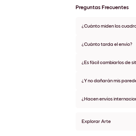
Preguntas Frecuentes
¿Cuánto miden los cuadr
Los tamaños varían de 21x28 
materiales y colores de marco,
¿Cuánto tarda el envío?
Una semana, más o menos. Hay
algunos países. Te enviaremo
¿Es fácil cambiarlos de si
compra
¡Superfácil! Están diseñados 
¿Y no dañarán mis pared
No, sin daños
¿Hacen envíos internacio
¡Sí, a la mayoría de los países
Explorar Arte
Miami Palms Sin marco