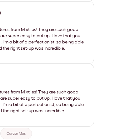
y
tures from Mixtiles! They are such good
 are super easy to put up. I love that you
'm a bit of a perfectionist, so being able
d the right set-up was incredible.
tures from Mixtiles! They are such good
 are super easy to put up. I love that you
'm a bit of a perfectionist, so being able
d the right set-up was incredible.
Cargar Más