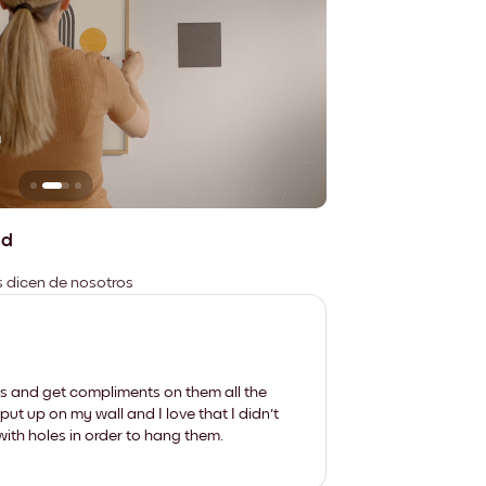
n
No deja marcas
ad
es dicen de nosotros
les and get compliments on them all the
put up on my wall and I love that I didn't
th holes in order to hang them.