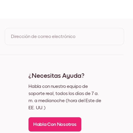
ble
o
Dirección de correo electrónico
Al registrarte, aceptas los Términos de uso y la Política de
privacidad de Mixtiles
¿Necesitas Ayuda?
Habla con nuestro equipo de
soporte real, todos los días de 7 a.
m. a medianoche (hora del Este de
EE. UU.)
Habla Con Nosotros