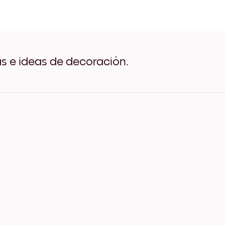
Miami Palms Negro
Miami Palms Blanco
Miami Palms Madera de Ro
Miami Palms Ancho Negro
Miami Palms Ancho Blanc
Miami Palms Ancho Nuez
as e ideas de decoración.
Miami Palms Lienzo