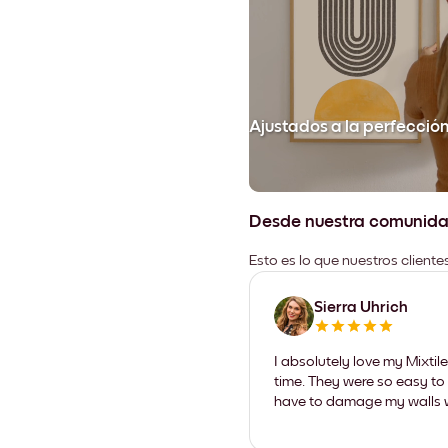
Ajustados a la perfecció
Desde nuestra comunid
Esto es lo que nuestros client
Sierra Uhrich
I absolutely love my Mixti
time. They were so easy to 
have to damage my walls wi