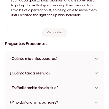
such good quality, look fabulous, and are super easy
to put up. I love that you can swap them around too.
I'm a bit of a perfectionist, so being able to move them
until I created the right set-up was incredible.
Cargar Más
Preguntas Frecuentes
¿Cuánto miden los cuadros?
Los tamaños varían de 21x28 cm a 56x112 cm. Disponible en
varios materiales y colores de marco, incluidas opciones sin
¿Cuánto tarda el envío?
marco y con lienzo.
Una semana, más o menos. Hay opciones de envío exprés
disponibles en algunos países. Te enviaremos un número de
¿Es fácil cambiarlos de sitio?
seguimiento después de tu compra
¡Superfácil! Están diseñados para moverse varias veces sin
ningún daño
¿Y no dañarán mis paredes?