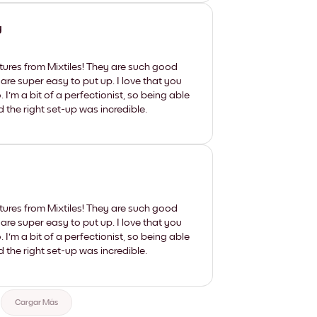
y
tures from Mixtiles! They are such good
 are super easy to put up. I love that you
'm a bit of a perfectionist, so being able
d the right set-up was incredible.
tures from Mixtiles! They are such good
 are super easy to put up. I love that you
'm a bit of a perfectionist, so being able
d the right set-up was incredible.
Cargar Más