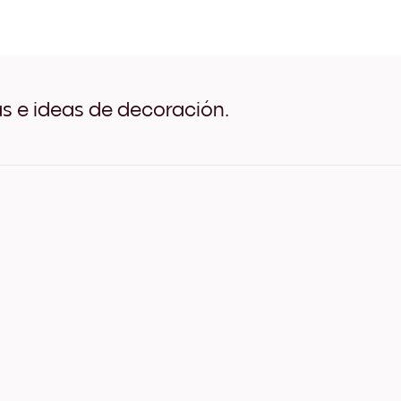
Forest Canopy Negro
Forest Canopy Blanco
Forest Canopy Madera de 
Forest Canopy Ancho Negr
Forest Canopy Ancho Blan
Forest Canopy Ancho Nue
as e ideas de decoración.
Forest Canopy Lienzo