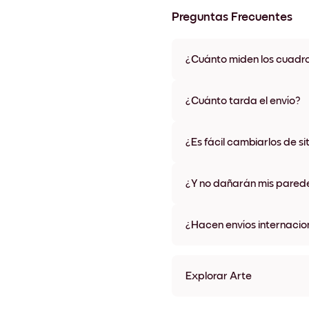
Preguntas Frecuentes
¿Cuánto miden los cuadr
Los tamaños varían de 21x28 
materiales y colores de marco,
¿Cuánto tarda el envío?
Una semana, más o menos. Hay
algunos países. Te enviaremo
¿Es fácil cambiarlos de si
compra
¡Superfácil! Están diseñados 
¿Y no dañarán mis pared
No, sin daños
¿Hacen envíos internacio
¡Sí, a la mayoría de los países
Explorar Arte
Forest Canopy Sin marco