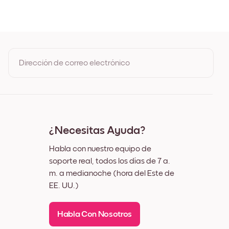
Roble
o
co
z
Dirección de correo electrónico
Al registrarte, aceptas los Términos de uso y la Política de
privacidad de Mixtiles
¿Necesitas Ayuda?
Habla con nuestro equipo de
soporte real, todos los días de 7 a.
m. a medianoche (hora del Este de
EE. UU.)
Habla Con Nosotros