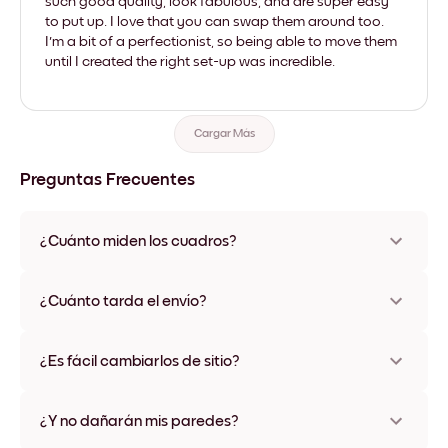
such good quality, look fabulous, and are super easy
to put up. I love that you can swap them around too.
I'm a bit of a perfectionist, so being able to move them
until I created the right set-up was incredible.
Cargar Más
Preguntas Frecuentes
¿Cuánto miden los cuadros?
Los tamaños varían de 21x28 cm a 56x112 cm. Disponible en
varios materiales y colores de marco, incluidas opciones sin
¿Cuánto tarda el envío?
marco y con lienzo.
Una semana, más o menos. Hay opciones de envío exprés
disponibles en algunos países. Te enviaremos un número de
¿Es fácil cambiarlos de sitio?
seguimiento después de tu compra
¡Superfácil! Están diseñados para moverse varias veces sin
ningún daño
¿Y no dañarán mis paredes?