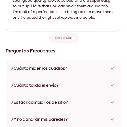
such good quality, look fabulous, and are super easy
to put up. I love that you can swap them around too.
I'm a bit of a perfectionist, so being able to move them
until I created the right set-up was incredible.
Cargar Más
Preguntas Frecuentes
¿Cuánto miden los cuadros?
Los tamaños varían de 21x28 cm a 56x112 cm. Disponible en
varios materiales y colores de marco, incluidas opciones sin
¿Cuánto tarda el envío?
marco y con lienzo.
Una semana, más o menos. Hay opciones de envío exprés
disponibles en algunos países. Te enviaremos un número de
¿Es fácil cambiarlos de sitio?
seguimiento después de tu compra
¡Superfácil! Están diseñados para moverse varias veces sin
ningún daño
¿Y no dañarán mis paredes?