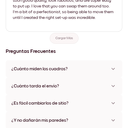
such good quality, look fabulous, and are super easy
to put up. I love that you can swap them around too.
I'm a bit of a perfectionist, so being able to move them
until I created the right set-up was incredible.
Cargar Más
Preguntas Frecuentes
¿Cuánto miden los cuadros?
Los tamaños varían de 21x28 cm a 56x112 cm. Disponible en
varios materiales y colores de marco, incluidas opciones sin
¿Cuánto tarda el envío?
marco y con lienzo.
Una semana, más o menos. Hay opciones de envío exprés
disponibles en algunos países. Te enviaremos un número de
¿Es fácil cambiarlos de sitio?
seguimiento después de tu compra
¡Superfácil! Están diseñados para moverse varias veces sin
ningún daño
¿Y no dañarán mis paredes?