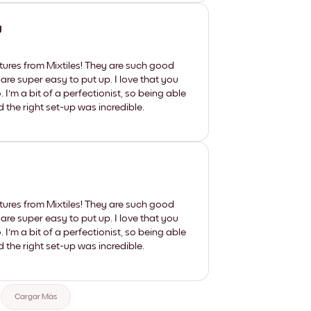
y
tures from Mixtiles! They are such good
 are super easy to put up. I love that you
'm a bit of a perfectionist, so being able
d the right set-up was incredible.
tures from Mixtiles! They are such good
 are super easy to put up. I love that you
'm a bit of a perfectionist, so being able
d the right set-up was incredible.
Cargar Más