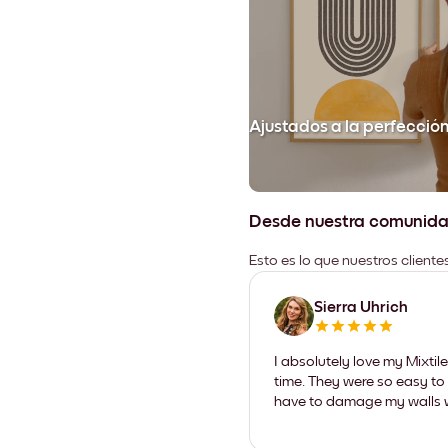
Ajustados a la perfecció
Desde nuestra comunid
Esto es lo que nuestros client
Sierra Uhrich
I absolutely love my Mixti
time. They were so easy to 
have to damage my walls wi