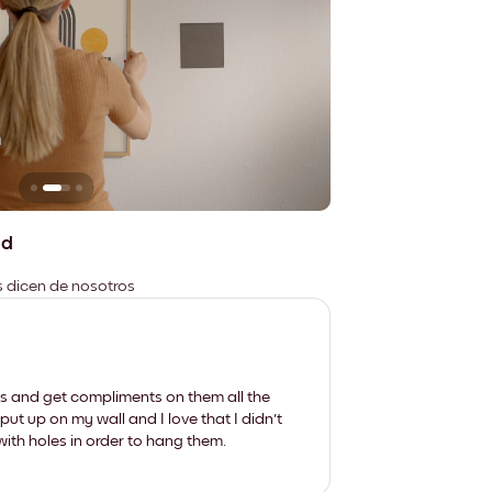
n
No deja marcas
ad
es dicen de nosotros
les and get compliments on them all the
put up on my wall and I love that I didn't
th holes in order to hang them.