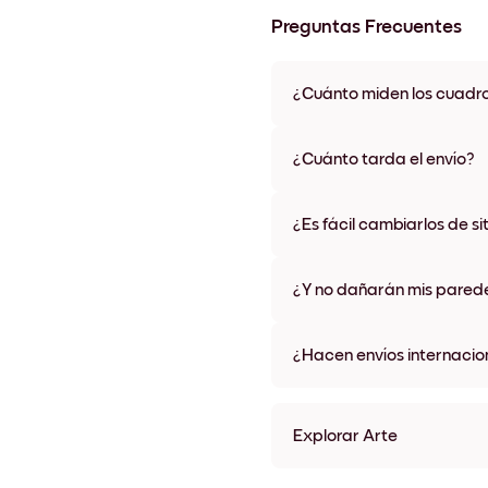
Preguntas Frecuentes
¿Cuánto miden los cuadr
Los tamaños varían de 21x28 
materiales y colores de marco,
¿Cuánto tarda el envío?
Una semana, más o menos. Hay
algunos países. Te enviaremo
¿Es fácil cambiarlos de si
compra
¡Superfácil! Están diseñados 
¿Y no dañarán mis pared
No, sin daños
¿Hacen envíos internacio
¡Sí, a la mayoría de los países
Explorar Arte
Silhouette Tree Sin marco