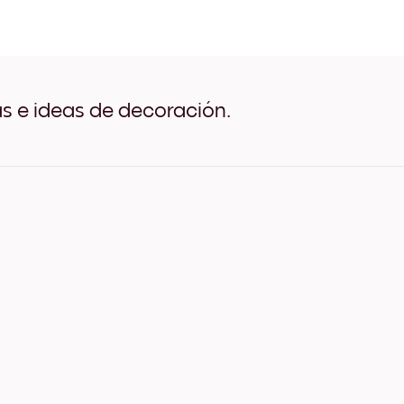
Silhouette Tree Negro
Silhouette Tree Blanco
Silhouette Tree Madera de 
Silhouette Tree Ancho Negr
Silhouette Tree Ancho Blan
Silhouette Tree Ancho Nuez
as e ideas de decoración.
Silhouette Tree Lienzo