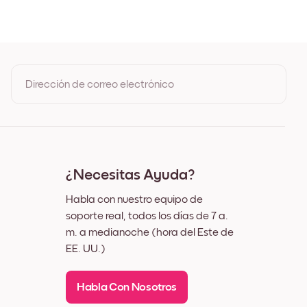
Roble
o
co
Dirección de correo electrónico
Al registrarte, aceptas los Términos de uso y la Política de
privacidad de Mixtiles
¿Necesitas Ayuda?
Habla con nuestro equipo de
soporte real, todos los días de 7 a.
m. a medianoche (hora del Este de
EE. UU.)
Habla Con Nosotros