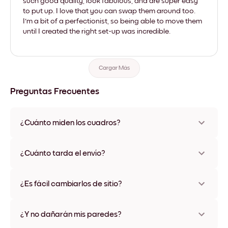
such good quality, look fabulous, and are super easy
to put up. I love that you can swap them around too.
I'm a bit of a perfectionist, so being able to move them
until I created the right set-up was incredible.
Cargar Más
Preguntas Frecuentes
¿Cuánto miden los cuadros?
Los tamaños varían de 21x28 cm a 56x112 cm. Disponible en
varios materiales y colores de marco, incluidas opciones sin
¿Cuánto tarda el envío?
marco y con lienzo.
Una semana, más o menos. Hay opciones de envío exprés
disponibles en algunos países. Te enviaremos un número de
¿Es fácil cambiarlos de sitio?
seguimiento después de tu compra
¡Superfácil! Están diseñados para moverse varias veces sin
ningún daño
¿Y no dañarán mis paredes?