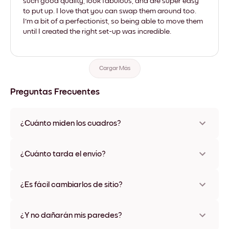
such good quality, look fabulous, and are super easy
to put up. I love that you can swap them around too.
I'm a bit of a perfectionist, so being able to move them
until I created the right set-up was incredible.
Cargar Más
Preguntas Frecuentes
¿Cuánto miden los cuadros?
Los tamaños varían de 21x28 cm a 56x112 cm. Disponible en
varios materiales y colores de marco, incluidas opciones sin
¿Cuánto tarda el envío?
marco y con lienzo.
Una semana, más o menos. Hay opciones de envío exprés
disponibles en algunos países. Te enviaremos un número de
¿Es fácil cambiarlos de sitio?
seguimiento después de tu compra
¡Superfácil! Están diseñados para moverse varias veces sin
ningún daño
¿Y no dañarán mis paredes?