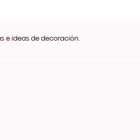
Art Gallery Tokyo Negro
Art Gallery Tokyo Blanco
Art Gallery Tokyo Madera 
Art Gallery Tokyo Ancho N
Art Gallery Tokyo Ancho B
Art Gallery Tokyo Ancho N
as e ideas de decoración.
Art Gallery Tokyo Lienzo