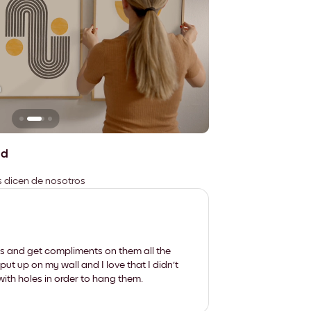
n
No deja marcas
ad
es dicen de nosotros
les and get compliments on them all the
put up on my wall and I love that I didn't
th holes in order to hang them.