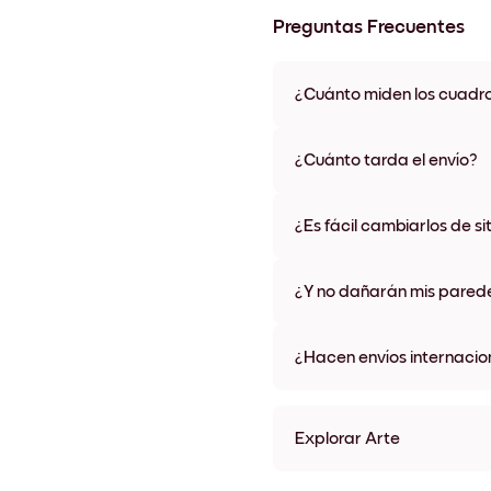
Preguntas Frecuentes
¿Cuánto miden los cuadr
Los tamaños varían de 21x28 
materiales y colores de marco,
¿Cuánto tarda el envío?
Una semana, más o menos. Hay
algunos países. Te enviaremo
¿Es fácil cambiarlos de si
compra
¡Superfácil! Están diseñados 
¿Y no dañarán mis pared
No, sin daños
¿Hacen envíos internacio
¡Sí, a la mayoría de los países
Explorar Arte
Art Gallery Tokyo Sin marc