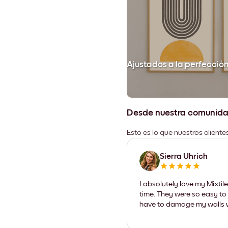
Ajustados a la perfecció
Desde nuestra comunid
Esto es lo que nuestros client
Sierra Uhrich
I absolutely love my Mixti
time. They were so easy to 
have to damage my walls wi