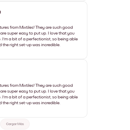
y
tures from Mixtiles! They are such good
 are super easy to put up. I love that you
'm a bit of a perfectionist, so being able
d the right set-up was incredible.
tures from Mixtiles! They are such good
 are super easy to put up. I love that you
'm a bit of a perfectionist, so being able
d the right set-up was incredible.
Cargar Más