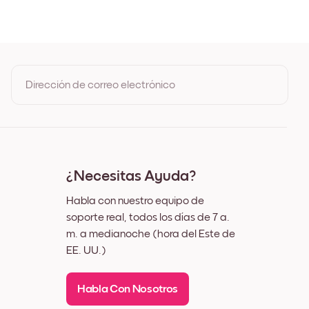
de Roble
egro
lanco
uez
Dirección de correo electrónico
Al registrarte, aceptas los Términos de uso y la Política de
privacidad de Mixtiles
¿Necesitas Ayuda?
Habla con nuestro equipo de
soporte real, todos los días de 7 a.
m. a medianoche (hora del Este de
EE. UU.)
Habla Con Nosotros