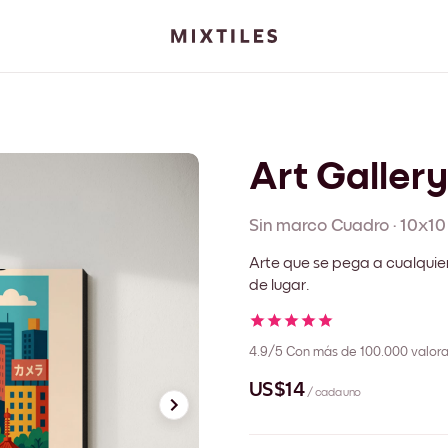
Art Galler
Sin marco
Cuadro
·
10x10
Arte que se pega a cualquie
de lugar.
4.9/5
Con más de 100.000 valora
US$14
/ cada uno