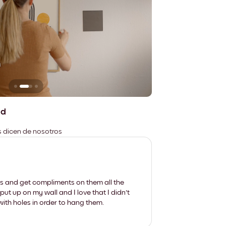
n
No deja marcas
ad
es dicen de nosotros
les and get compliments on them all the
put up on my wall and I love that I didn't
th holes in order to hang them.