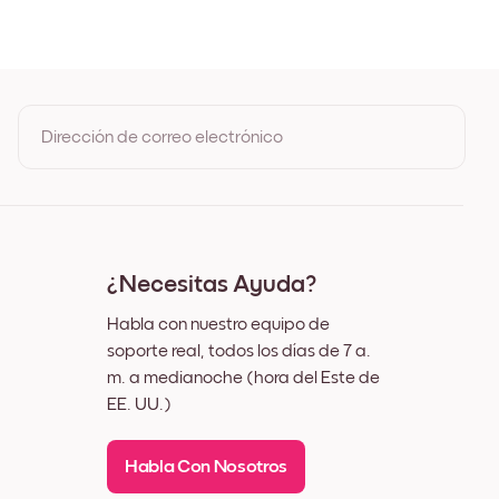
Roble
o
co
Dirección de correo electrónico
Al registrarte, aceptas los Términos de uso y la Política de
privacidad de Mixtiles
¿Necesitas Ayuda?
Habla con nuestro equipo de
soporte real, todos los días de 7 a.
m. a medianoche (hora del Este de
EE. UU.)
Habla Con Nosotros