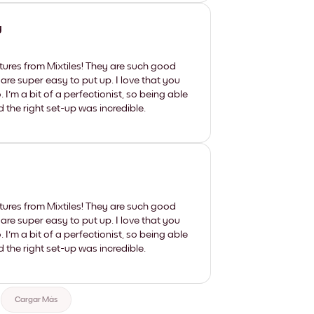
y
tures from Mixtiles! They are such good
 are super easy to put up. I love that you
'm a bit of a perfectionist, so being able
d the right set-up was incredible.
tures from Mixtiles! They are such good
 are super easy to put up. I love that you
'm a bit of a perfectionist, so being able
d the right set-up was incredible.
Cargar Más