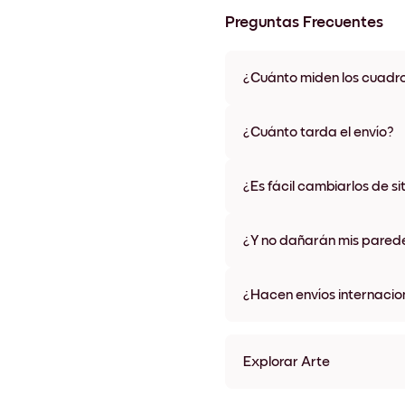
Preguntas Frecuentes
¿Cuánto miden los cuadr
Los tamaños varían de 21x28 
materiales y colores de marco,
¿Cuánto tarda el envío?
Una semana, más o menos. Hay
algunos países. Te enviaremo
¿Es fácil cambiarlos de si
compra
¡Superfácil! Están diseñados 
¿Y no dañarán mis pared
No, sin daños
¿Hacen envíos internacio
¡Sí, a la mayoría de los países
Explorar Arte
Golden Beach Sin marco