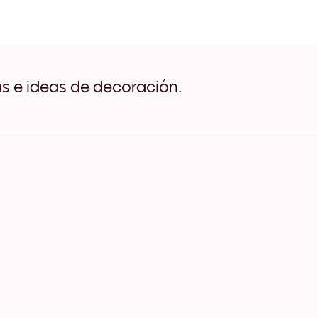
Golden Beach Negro
Golden Beach Blanco
Golden Beach Madera de 
Golden Beach Ancho Negr
Golden Beach Ancho Blan
Golden Beach Ancho Nuez
as e ideas de decoración.
Golden Beach Lienzo