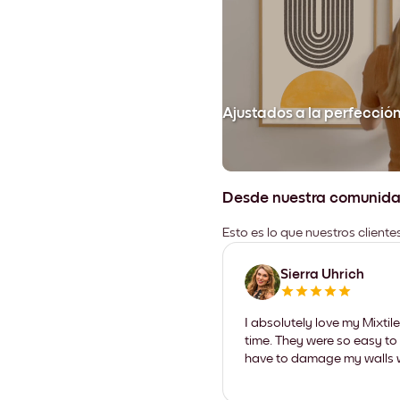
Ajustados a la perfecció
Desde nuestra comunid
Esto es lo que nuestros client
Sierra Uhrich
I absolutely love my Mixti
time. They were so easy to 
have to damage my walls wi