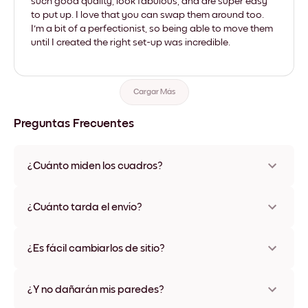
such good quality, look fabulous, and are super easy
to put up. I love that you can swap them around too.
I'm a bit of a perfectionist, so being able to move them
until I created the right set-up was incredible.
Cargar Más
Preguntas Frecuentes
¿Cuánto miden los cuadros?
Los tamaños varían de 21x28 cm a 56x112 cm. Disponible en
varios materiales y colores de marco, incluidas opciones sin
¿Cuánto tarda el envío?
marco y con lienzo.
Una semana, más o menos. Hay opciones de envío exprés
disponibles en algunos países. Te enviaremos un número de
¿Es fácil cambiarlos de sitio?
seguimiento después de tu compra
¡Superfácil! Están diseñados para moverse varias veces sin
ningún daño
¿Y no dañarán mis paredes?