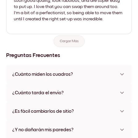
such good quality, look fabulous, and are super easy
to put up. I love that you can swap them around too.
I'm a bit of a perfectionist, so being able to move them
until I created the right set-up was incredible.
Cargar Más
Preguntas Frecuentes
¿Cuánto miden los cuadros?
Los tamaños varían de 21x28 cm a 56x112 cm. Disponible en
varios materiales y colores de marco, incluidas opciones sin
¿Cuánto tarda el envío?
marco y con lienzo.
Una semana, más o menos. Hay opciones de envío exprés
disponibles en algunos países. Te enviaremos un número de
¿Es fácil cambiarlos de sitio?
seguimiento después de tu compra
¡Superfácil! Están diseñados para moverse varias veces sin
ningún daño
¿Y no dañarán mis paredes?