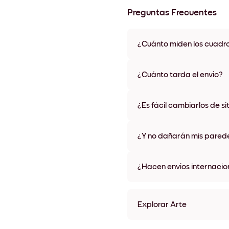
Preguntas Frecuentes
¿Cuánto miden los cuadr
Los tamaños varían de 21x28 
materiales y colores de marco,
¿Cuánto tarda el envío?
Una semana, más o menos. Hay
algunos países. Te enviaremo
¿Es fácil cambiarlos de si
compra
¡Superfácil! Están diseñados 
¿Y no dañarán mis pared
No, sin daños
¿Hacen envíos internacio
¡Sí, a la mayoría de los países
Explorar Arte
Boat & Flowers Sin marco