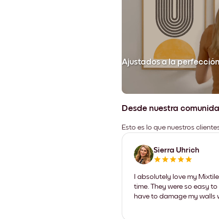
Ajustados a la perfecció
Desde nuestra comunid
Esto es lo que nuestros client
Sierra Uhrich
I absolutely love my Mixti
time. They were so easy to 
have to damage my walls wi