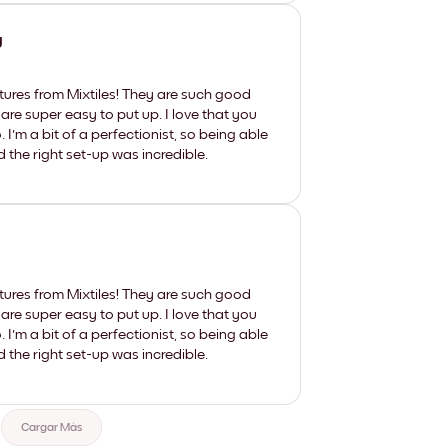
y
tures from Mixtiles! They are such good
 are super easy to put up. I love that you
'm a bit of a perfectionist, so being able
d the right set-up was incredible.
tures from Mixtiles! They are such good
 are super easy to put up. I love that you
'm a bit of a perfectionist, so being able
d the right set-up was incredible.
Cargar Más