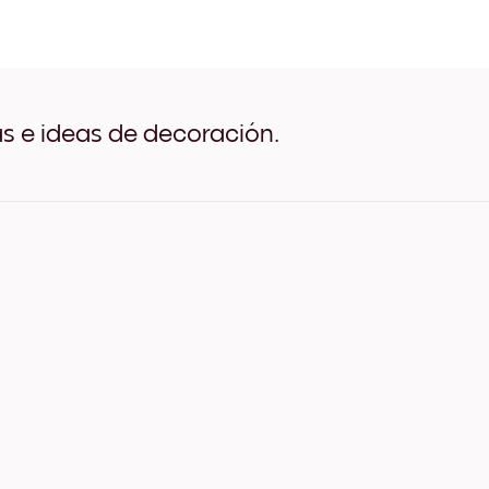
Boat & Flowers Negro
Boat & Flowers Blanco
Boat & Flowers Madera de
Boat & Flowers Ancho Neg
Boat & Flowers Ancho Bla
Boat & Flowers Ancho Nue
as e ideas de decoración.
Boat & Flowers Lienzo