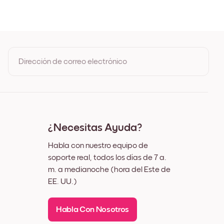
 Roble
ro
nco
z
Dirección de correo electrónico
Al registrarte, aceptas los Términos de uso y la Política de
privacidad de Mixtiles
¿Necesitas Ayuda?
Habla con nuestro equipo de
soporte real, todos los días de 7 a.
m. a medianoche (hora del Este de
EE. UU.)
Habla Con Nosotros