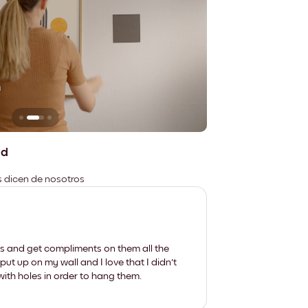
n
No deja marcas
ad
es dicen de nosotros
les and get compliments on them all the
put up on my wall and I love that I didn't
th holes in order to hang them.