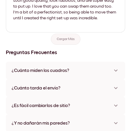
such good quality, look fabulous, and are super easy
to put up. I love that you can swap them around too.
I'm a bit of a perfectionist, so being able to move them
until I created the right set-up was incredible.
Cargar Más
Preguntas Frecuentes
¿Cuánto miden los cuadros?
Los tamaños varían de 21x28 cm a 56x112 cm. Disponible en
varios materiales y colores de marco, incluidas opciones sin
¿Cuánto tarda el envío?
marco y con lienzo.
Una semana, más o menos. Hay opciones de envío exprés
disponibles en algunos países. Te enviaremos un número de
¿Es fácil cambiarlos de sitio?
seguimiento después de tu compra
¡Superfácil! Están diseñados para moverse varias veces sin
ningún daño
¿Y no dañarán mis paredes?