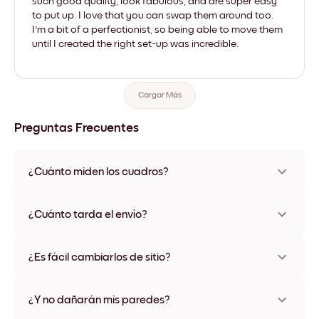
such good quality, look fabulous, and are super easy
to put up. I love that you can swap them around too.
I'm a bit of a perfectionist, so being able to move them
until I created the right set-up was incredible.
Cargar Más
Preguntas Frecuentes
¿Cuánto miden los cuadros?
Los tamaños varían de 21x28 cm a 56x112 cm. Disponible en
varios materiales y colores de marco, incluidas opciones sin
¿Cuánto tarda el envío?
marco y con lienzo.
Una semana, más o menos. Hay opciones de envío exprés
disponibles en algunos países. Te enviaremos un número de
¿Es fácil cambiarlos de sitio?
seguimiento después de tu compra
¡Superfácil! Están diseñados para moverse varias veces sin
ningún daño
¿Y no dañarán mis paredes?