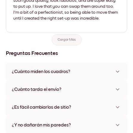
such good quality, look fabulous, and are super easy
to put up. I love that you can swap them around too.
I'm a bit of a perfectionist, so being able to move them
until I created the right set-up was incredible.
Cargar Más
Preguntas Frecuentes
¿Cuánto miden los cuadros?
Los tamaños varían de 21x28 cm a 56x112 cm. Disponible en
varios materiales y colores de marco, incluidas opciones sin
¿Cuánto tarda el envío?
marco y con lienzo.
Una semana, más o menos. Hay opciones de envío exprés
disponibles en algunos países. Te enviaremos un número de
¿Es fácil cambiarlos de sitio?
seguimiento después de tu compra
¡Superfácil! Están diseñados para moverse varias veces sin
ningún daño
¿Y no dañarán mis paredes?