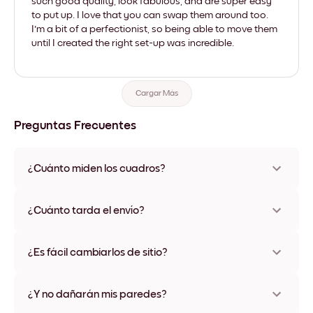
such good quality, look fabulous, and are super easy
to put up. I love that you can swap them around too.
I'm a bit of a perfectionist, so being able to move them
until I created the right set-up was incredible.
Cargar Más
Preguntas Frecuentes
¿Cuánto miden los cuadros?
Los tamaños varían de 21x28 cm a 56x112 cm. Disponible en
varios materiales y colores de marco, incluidas opciones sin
¿Cuánto tarda el envío?
marco y con lienzo.
Una semana, más o menos. Hay opciones de envío exprés
disponibles en algunos países. Te enviaremos un número de
¿Es fácil cambiarlos de sitio?
seguimiento después de tu compra
¡Superfácil! Están diseñados para moverse varias veces sin
ningún daño
¿Y no dañarán mis paredes?