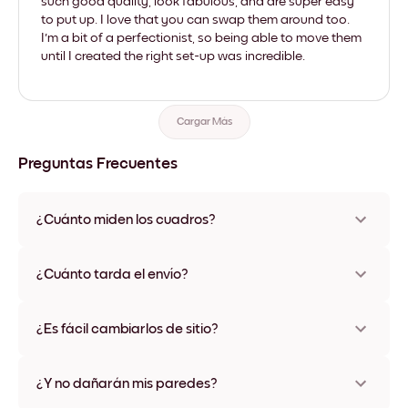
such good quality, look fabulous, and are super easy
to put up. I love that you can swap them around too.
I'm a bit of a perfectionist, so being able to move them
until I created the right set-up was incredible.
Cargar Más
Preguntas Frecuentes
¿Cuánto miden los cuadros?
Los tamaños varían de 21x28 cm a 56x112 cm. Disponible en
varios materiales y colores de marco, incluidas opciones sin
¿Cuánto tarda el envío?
marco y con lienzo.
Una semana, más o menos. Hay opciones de envío exprés
disponibles en algunos países. Te enviaremos un número de
¿Es fácil cambiarlos de sitio?
seguimiento después de tu compra
¡Superfácil! Están diseñados para moverse varias veces sin
ningún daño
¿Y no dañarán mis paredes?