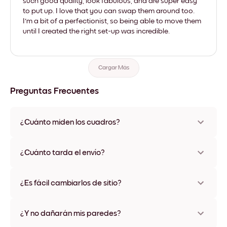
such good quality, look fabulous, and are super easy
to put up. I love that you can swap them around too.
I'm a bit of a perfectionist, so being able to move them
until I created the right set-up was incredible.
Cargar Más
Preguntas Frecuentes
¿Cuánto miden los cuadros?
Los tamaños varían de 21x28 cm a 56x112 cm. Disponible en
varios materiales y colores de marco, incluidas opciones sin
¿Cuánto tarda el envío?
marco y con lienzo.
Una semana, más o menos. Hay opciones de envío exprés
disponibles en algunos países. Te enviaremos un número de
¿Es fácil cambiarlos de sitio?
seguimiento después de tu compra
¡Superfácil! Están diseñados para moverse varias veces sin
ningún daño
¿Y no dañarán mis paredes?