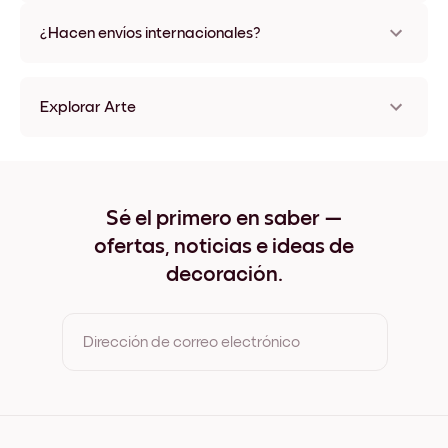
No, sin daños
¿Hacen envíos internacionales?
¡Sí, a la mayoría de los países del mundo!
Explorar Arte
Home Sin marco
Home Negro
Home Blanco
Home Madera de Roble
Sé el primero en saber —
Home Ancho Negro
ofertas, noticias e ideas de
Home Ancho Blanco
Home Ancho Nuez
decoración.
Home Lienzo
Dirección de correo electrónico
Al registrarte, aceptas los Términos de uso y la Política de
privacidad de Mixtiles