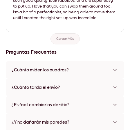
such good quality, look fabulous, and are super easy
to put up. I love that you can swap them around too.
I'm a bit of a perfectionist, so being able to move them
until I created the right set-up was incredible.
Cargar Más
Preguntas Frecuentes
¿Cuánto miden los cuadros?
Los tamaños varían de 21x28 cm a 56x112 cm. Disponible en
varios materiales y colores de marco, incluidas opciones sin
¿Cuánto tarda el envío?
marco y con lienzo.
Una semana, más o menos. Hay opciones de envío exprés
disponibles en algunos países. Te enviaremos un número de
¿Es fácil cambiarlos de sitio?
seguimiento después de tu compra
¡Superfácil! Están diseñados para moverse varias veces sin
ningún daño
¿Y no dañarán mis paredes?