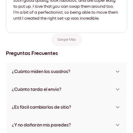
such good quality, look fabulous, and are super easy
to put up. I love that you can swap them around too.
I'm a bit of a perfectionist, so being able to move them
until I created the right set-up was incredible.
Cargar Más
Preguntas Frecuentes
¿Cuánto miden los cuadros?
Los tamaños varían de 21x28 cm a 56x112 cm. Disponible en
varios materiales y colores de marco, incluidas opciones sin
¿Cuánto tarda el envío?
marco y con lienzo.
Una semana, más o menos. Hay opciones de envío exprés
disponibles en algunos países. Te enviaremos un número de
¿Es fácil cambiarlos de sitio?
seguimiento después de tu compra
¡Superfácil! Están diseñados para moverse varias veces sin
ningún daño
¿Y no dañarán mis paredes?