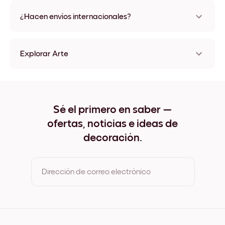
No, sin daños
¿Hacen envíos internacionales?
¡Sí, a la mayoría de los países del mundo!
Explorar Arte
Ethereal Cliffs Sin marco
Ethereal Cliffs Negro
Ethereal Cliffs Blanco
Ethereal Cliffs Madera de Roble
Sé el primero en saber —
Ethereal Cliffs Ancho Negro
ofertas, noticias e ideas de
Ethereal Cliffs Ancho Blanco
Ethereal Cliffs Ancho Nuez
decoración.
Ethereal Cliffs Lienzo
Dirección de correo electrónico
Al registrarte, aceptas los Términos de uso y la Política de
privacidad de Mixtiles