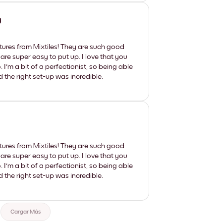
y
tures from Mixtiles! They are such good
 are super easy to put up. I love that you
'm a bit of a perfectionist, so being able
d the right set-up was incredible.
tures from Mixtiles! They are such good
 are super easy to put up. I love that you
'm a bit of a perfectionist, so being able
d the right set-up was incredible.
Cargar Más