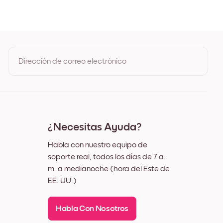
e
Dirección de correo electrónico
Al registrarte, aceptas los Términos de uso y la Política de
privacidad de Mixtiles
¿Necesitas Ayuda?
Habla con nuestro equipo de
soporte real, todos los días de 7 a.
m. a medianoche (hora del Este de
EE. UU.)
Habla Con Nosotros