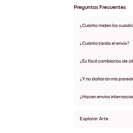
Preguntas Frecuentes
¿Cuánto miden los cuadr
Los tamaños varían de 21x28 
materiales y colores de marco,
¿Cuánto tarda el envío?
Una semana, más o menos. Hay
algunos países. Te enviaremo
¿Es fácil cambiarlos de si
compra
¡Superfácil! Están diseñados 
¿Y no dañarán mis pared
No, sin daños
¿Hacen envíos internacio
¡Sí, a la mayoría de los países
Explorar Arte
Aqua Tide Sin marco