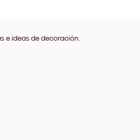
Aqua Tide Negro
Aqua Tide Blanco
Aqua Tide Madera de Robl
Aqua Tide Ancho Negro
Aqua Tide Ancho Blanco
Aqua Tide Ancho Nuez
as e ideas de decoración.
Aqua Tide Lienzo