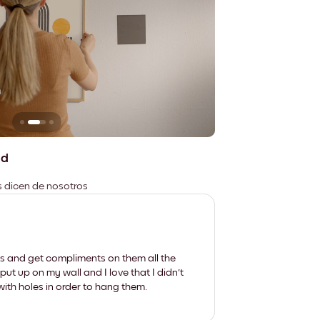
n
No deja marcas
ad
es dicen de nosotros
les and get compliments on them all the
put up on my wall and I love that I didn't
th holes in order to hang them.