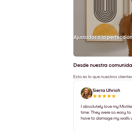
Ajustados a la perfecció
Desde nuestra comunid
Esto es lo que nuestros client
Sierra Uhrich
I absolutely love my Mixti
time. They were so easy to 
have to damage my walls wi