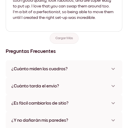
such good quality, look fabulous, and are super easy
to put up. I love that you can swap them around too.
I'm a bit of a perfectionist, so being able to move them
until I created the right set-up was incredible.
Cargar Más
Preguntas Frecuentes
¿Cuánto miden los cuadros?
Los tamaños varían de 21x28 cm a 56x112 cm. Disponible en
varios materiales y colores de marco, incluidas opciones sin
¿Cuánto tarda el envío?
marco y con lienzo.
Una semana, más o menos. Hay opciones de envío exprés
disponibles en algunos países. Te enviaremos un número de
¿Es fácil cambiarlos de sitio?
seguimiento después de tu compra
¡Superfácil! Están diseñados para moverse varias veces sin
ningún daño
¿Y no dañarán mis paredes?