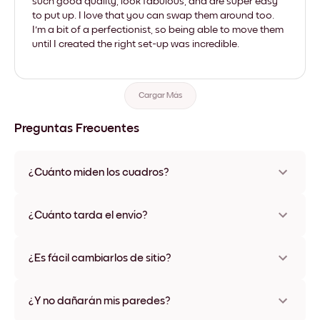
such good quality, look fabulous, and are super easy
to put up. I love that you can swap them around too.
I'm a bit of a perfectionist, so being able to move them
until I created the right set-up was incredible.
Cargar Más
Preguntas Frecuentes
¿Cuánto miden los cuadros?
Los tamaños varían de 21x28 cm a 56x112 cm. Disponible en
varios materiales y colores de marco, incluidas opciones sin
¿Cuánto tarda el envío?
marco y con lienzo.
Una semana, más o menos. Hay opciones de envío exprés
disponibles en algunos países. Te enviaremos un número de
¿Es fácil cambiarlos de sitio?
seguimiento después de tu compra
¡Superfácil! Están diseñados para moverse varias veces sin
ningún daño
¿Y no dañarán mis paredes?