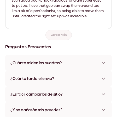
such good quality, look fabulous, and are super easy
to put up. I love that you can swap them around too.
I'm a bit of a perfectionist, so being able to move them
until I created the right set-up was incredible.
Cargar Más
Preguntas Frecuentes
¿Cuánto miden los cuadros?
Los tamaños varían de 21x28 cm a 56x112 cm. Disponible en
varios materiales y colores de marco, incluidas opciones sin
¿Cuánto tarda el envío?
marco y con lienzo.
Una semana, más o menos. Hay opciones de envío exprés
disponibles en algunos países. Te enviaremos un número de
¿Es fácil cambiarlos de sitio?
seguimiento después de tu compra
¡Superfácil! Están diseñados para moverse varias veces sin
ningún daño
¿Y no dañarán mis paredes?