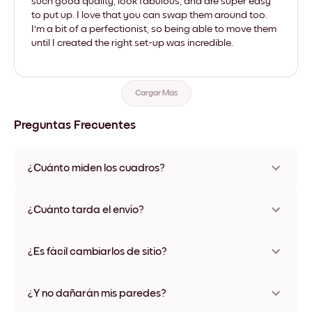
such good quality, look fabulous, and are super easy
to put up. I love that you can swap them around too.
I'm a bit of a perfectionist, so being able to move them
until I created the right set-up was incredible.
Cargar Más
Preguntas Frecuentes
¿Cuánto miden los cuadros?
Los tamaños varían de 21x28 cm a 56x112 cm. Disponible en
varios materiales y colores de marco, incluidas opciones sin
¿Cuánto tarda el envío?
marco y con lienzo.
Una semana, más o menos. Hay opciones de envío exprés
disponibles en algunos países. Te enviaremos un número de
¿Es fácil cambiarlos de sitio?
seguimiento después de tu compra
¡Superfácil! Están diseñados para moverse varias veces sin
ningún daño
¿Y no dañarán mis paredes?