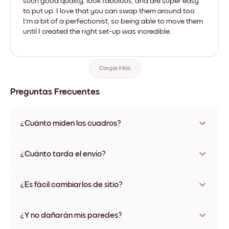
such good quality, look fabulous, and are super easy
to put up. I love that you can swap them around too.
I'm a bit of a perfectionist, so being able to move them
until I created the right set-up was incredible.
Cargar Más
Preguntas Frecuentes
¿Cuánto miden los cuadros?
Los tamaños varían de 21x28 cm a 56x112 cm. Disponible en
varios materiales y colores de marco, incluidas opciones sin
¿Cuánto tarda el envío?
marco y con lienzo.
Una semana, más o menos. Hay opciones de envío exprés
disponibles en algunos países. Te enviaremos un número de
¿Es fácil cambiarlos de sitio?
seguimiento después de tu compra
¡Superfácil! Están diseñados para moverse varias veces sin
ningún daño
¿Y no dañarán mis paredes?