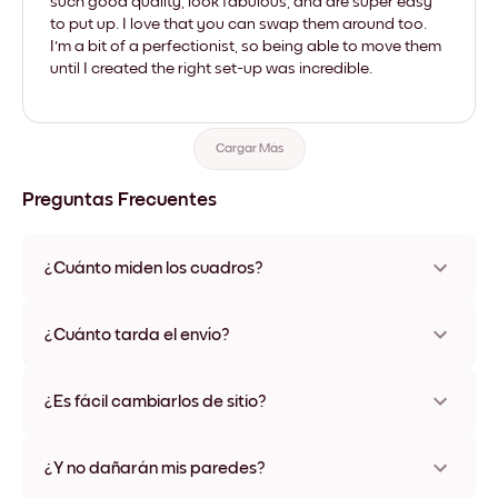
such good quality, look fabulous, and are super easy
to put up. I love that you can swap them around too.
I'm a bit of a perfectionist, so being able to move them
until I created the right set-up was incredible.
Cargar Más
Preguntas Frecuentes
¿Cuánto miden los cuadros?
Los tamaños varían de 21x28 cm a 56x112 cm. Disponible en
varios materiales y colores de marco, incluidas opciones sin
¿Cuánto tarda el envío?
marco y con lienzo.
Una semana, más o menos. Hay opciones de envío exprés
disponibles en algunos países. Te enviaremos un número de
¿Es fácil cambiarlos de sitio?
seguimiento después de tu compra
¡Superfácil! Están diseñados para moverse varias veces sin
ningún daño
¿Y no dañarán mis paredes?