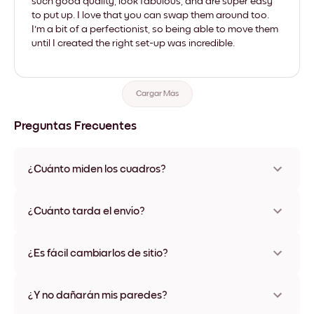
such good quality, look fabulous, and are super easy
to put up. I love that you can swap them around too.
I'm a bit of a perfectionist, so being able to move them
until I created the right set-up was incredible.
Cargar Más
Preguntas Frecuentes
¿Cuánto miden los cuadros?
Los tamaños varían de 21x28 cm a 56x112 cm. Disponible en
varios materiales y colores de marco, incluidas opciones sin
¿Cuánto tarda el envío?
marco y con lienzo.
Una semana, más o menos. Hay opciones de envío exprés
disponibles en algunos países. Te enviaremos un número de
¿Es fácil cambiarlos de sitio?
seguimiento después de tu compra
¡Superfácil! Están diseñados para moverse varias veces sin
ningún daño
¿Y no dañarán mis paredes?