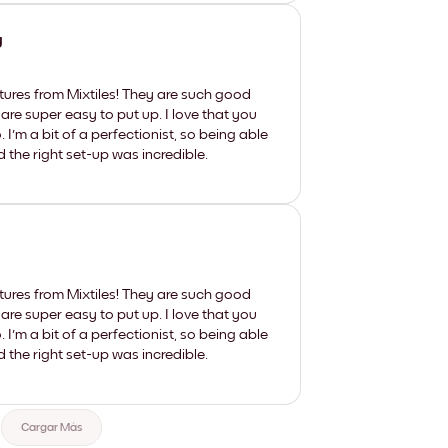
y
tures from Mixtiles! They are such good
 are super easy to put up. I love that you
'm a bit of a perfectionist, so being able
d the right set-up was incredible.
tures from Mixtiles! They are such good
 are super easy to put up. I love that you
'm a bit of a perfectionist, so being able
d the right set-up was incredible.
Cargar Más