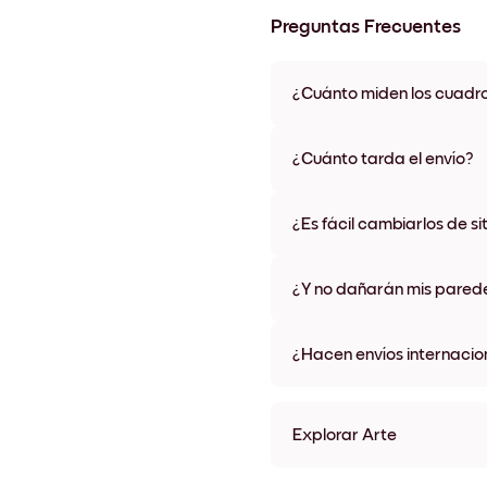
Preguntas Frecuentes
¿Cuánto miden los cuadr
Los tamaños varían de 21x28 
materiales y colores de marco,
¿Cuánto tarda el envío?
Una semana, más o menos. Hay
algunos países. Te enviaremo
¿Es fácil cambiarlos de si
compra
¡Superfácil! Están diseñados 
¿Y no dañarán mis pared
No, sin daños
¿Hacen envíos internacio
¡Sí, a la mayoría de los países
Explorar Arte
Shadows of nature No.2 Si