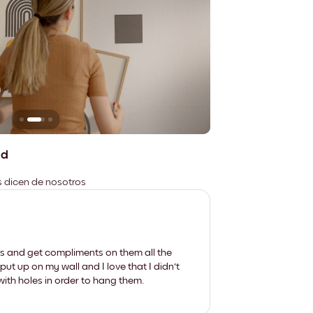
n
No deja marcas
ad
es dicen de nosotros
les and get compliments on them all the
put up on my wall and I love that I didn't
th holes in order to hang them.