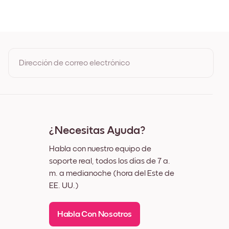
gro
anco
adera de Roble
ncho Negro
ncho Blanco
ncho Nuez
Dirección de correo electrónico
enzo
Al registrarte, aceptas los Términos de uso y la Política de
privacidad de Mixtiles
¿Necesitas Ayuda?
Habla con nuestro equipo de
soporte real, todos los días de 7 a.
m. a medianoche (hora del Este de
EE. UU.)
Habla Con Nosotros