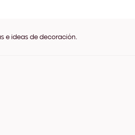
Shadows of nature No.2 Ne
Shadows of nature No.2 Bl
Shadows of nature No.2 M
Shadows of nature No.2 A
Shadows of nature No.2 A
Shadows of nature No.2 A
as e ideas de decoración.
Shadows of nature No.2 Li