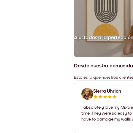
Ajustados a la perfecció
Desde nuestra comunid
Esto es lo que nuestros client
Sierra Uhrich
I absolutely love my Mixti
time. They were so easy to 
have to damage my walls wi