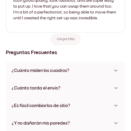
such good quality, look fabulous, and are super easy
to put up. I love that you can swap them around too.
I'm a bit of a perfectionist, so being able to move them
until I created the right set-up was incredible.
Cargar Más
Preguntas Frecuentes
¿Cuánto miden los cuadros?
Los tamaños varían de 21x28 cm a 56x112 cm. Disponible en
varios materiales y colores de marco, incluidas opciones sin
¿Cuánto tarda el envío?
marco y con lienzo.
Una semana, más o menos. Hay opciones de envío exprés
disponibles en algunos países. Te enviaremos un número de
¿Es fácil cambiarlos de sitio?
seguimiento después de tu compra
¡Superfácil! Están diseñados para moverse varias veces sin
ningún daño
¿Y no dañarán mis paredes?