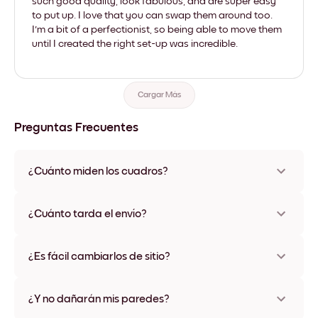
such good quality, look fabulous, and are super easy
to put up. I love that you can swap them around too.
I'm a bit of a perfectionist, so being able to move them
until I created the right set-up was incredible.
Cargar Más
Preguntas Frecuentes
¿Cuánto miden los cuadros?
Los tamaños varían de 21x28 cm a 56x112 cm. Disponible en
varios materiales y colores de marco, incluidas opciones sin
¿Cuánto tarda el envío?
marco y con lienzo.
Una semana, más o menos. Hay opciones de envío exprés
disponibles en algunos países. Te enviaremos un número de
¿Es fácil cambiarlos de sitio?
seguimiento después de tu compra
¡Superfácil! Están diseñados para moverse varias veces sin
ningún daño
¿Y no dañarán mis paredes?