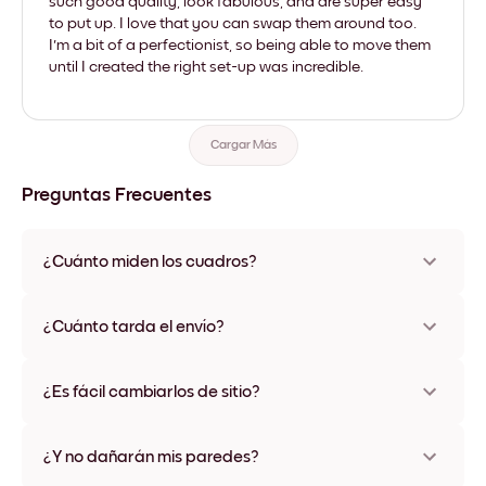
such good quality, look fabulous, and are super easy
to put up. I love that you can swap them around too.
I'm a bit of a perfectionist, so being able to move them
until I created the right set-up was incredible.
Cargar Más
Preguntas Frecuentes
¿Cuánto miden los cuadros?
Los tamaños varían de 21x28 cm a 56x112 cm. Disponible en
varios materiales y colores de marco, incluidas opciones sin
¿Cuánto tarda el envío?
marco y con lienzo.
Una semana, más o menos. Hay opciones de envío exprés
disponibles en algunos países. Te enviaremos un número de
¿Es fácil cambiarlos de sitio?
seguimiento después de tu compra
¡Superfácil! Están diseñados para moverse varias veces sin
ningún daño
¿Y no dañarán mis paredes?