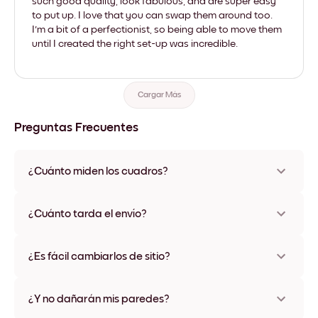
such good quality, look fabulous, and are super easy
to put up. I love that you can swap them around too.
I'm a bit of a perfectionist, so being able to move them
until I created the right set-up was incredible.
Cargar Más
Preguntas Frecuentes
¿Cuánto miden los cuadros?
Los tamaños varían de 21x28 cm a 56x112 cm. Disponible en
varios materiales y colores de marco, incluidas opciones sin
¿Cuánto tarda el envío?
marco y con lienzo.
Una semana, más o menos. Hay opciones de envío exprés
disponibles en algunos países. Te enviaremos un número de
¿Es fácil cambiarlos de sitio?
seguimiento después de tu compra
¡Superfácil! Están diseñados para moverse varias veces sin
ningún daño
¿Y no dañarán mis paredes?