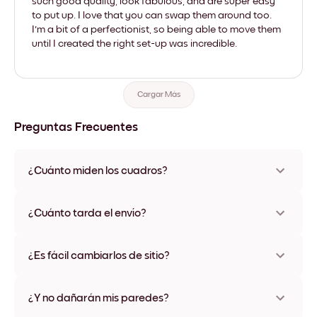
such good quality, look fabulous, and are super easy
to put up. I love that you can swap them around too.
I'm a bit of a perfectionist, so being able to move them
until I created the right set-up was incredible.
Cargar Más
Preguntas Frecuentes
¿Cuánto miden los cuadros?
Los tamaños varían de 21x28 cm a 56x112 cm. Disponible en
varios materiales y colores de marco, incluidas opciones sin
¿Cuánto tarda el envío?
marco y con lienzo.
Una semana, más o menos. Hay opciones de envío exprés
disponibles en algunos países. Te enviaremos un número de
¿Es fácil cambiarlos de sitio?
seguimiento después de tu compra
¡Superfácil! Están diseñados para moverse varias veces sin
ningún daño
¿Y no dañarán mis paredes?